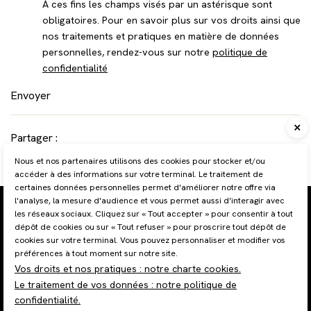
À ces fins les champs visés par un astérisque sont
obligatoires. Pour en savoir plus sur vos droits ainsi que
nos traitements et pratiques en matière de données
personnelles, rendez-vous sur notre
politique de
confidentialité
Envoyer
Partager :
Envoyer
Copier
Nous et nos partenaires utilisons des cookies pour stocker et/ou
accéder à des informations sur votre terminal. Le traitement de
certaines données personnelles permet d'améliorer notre offre via
l'analyse, la mesure d'audience et vous permet aussi d’interagir avec
Plan du site
les réseaux sociaux. Cliquez sur « Tout accepter » pour consentir à tout
Mentions légales et RGPD
dépôt de cookies ou sur « Tout refuser » pour proscrire tout dépôt de
Gestion des cookies
cookies sur votre terminal. Vous pouvez personnaliser et modifier vos
Charte cookies
préférences à tout moment sur notre site.
Politique de confidentialité
Vos droits et nos pratiques : notre charte cookies.
© 2026 Site réalisé par Les Echos Publishing
Le traitement de vos données : notre politique de
Administration
confidentialité.