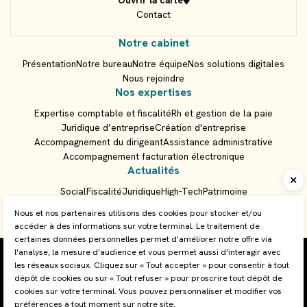
Ouvrir la carte
Contact
Notre cabinet
Présentation
Notre bureau
Notre équipe
Nos solutions digitales
Nous rejoindre
Nos expertises
Expertise comptable et fiscalité
Rh et gestion de la paie
Juridique d’entreprise
Création d'entreprise
Accompagnement du dirigeant
Assistance administrative
Accompagnement facturation électronique
Actualités
Social
Fiscalité
Juridique
High-Tech
Patrimoine
Prendre RDV
Guide de la création d'entreprise
Guide du chef d'entreprise
Nous et nos partenaires utilisons des cookies pour stocker et/ou
accéder à des informations sur votre terminal. Le traitement de
Accès client
certaines données personnelles permet d'améliorer notre offre via
l'analyse, la mesure d'audience et vous permet aussi d’interagir avec
Plan du site
les réseaux sociaux. Cliquez sur « Tout accepter » pour consentir à tout
Mentions légales et RGPD
Nous contacter
dépôt de cookies ou sur « Tout refuser » pour proscrire tout dépôt de
Gestion des cookies
cookies sur votre terminal. Vous pouvez personnaliser et modifier vos
Charte cookies
préférences à tout moment sur notre site.