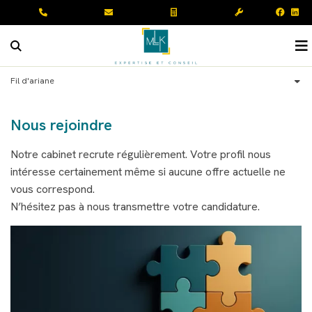
faceboo
link
Rechercher sur le site
O
Accueil
Fil d'ariane
Notre cabinet
Nos expertises
Présentation
Nous rejoindre
Infos pratiques
Notre bureau
Expertise comptable et fiscalité
Notre cabinet recrute régulièrement. Votre profil nous
intéresse certainement même si aucune offre actuelle ne
Notre blog
Notre équipe
Rh et gestion de la paie
Actualités
vous correspond.
Contact
Nos solutions digitales
Juridique d’entreprise
Guide de la création d'entreprise
N’hésitez pas à nous transmettre votre candidature.
Nous rejoindre
Création d'entreprise
Guide du chef d'entreprise
Accompagnement du dirigeant
Échéancier
Assistance administrative
Kiosque