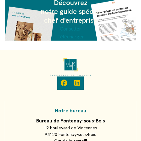
Découvrez
Découvrez
notre guide spécial
notre guide spécial
créateur d’entreprise
chef d'entreprise
Consulter
Consulter
Présentation Guide n° 1
Présentation Guide n° 2
Télécharger
Télécharger
Accueil
facebook
linkedin
Notre bureau
Bureau de Fontenay-sous-Bois
12 boulevard de Vincennes
94120 Fontenay-sous-Bois